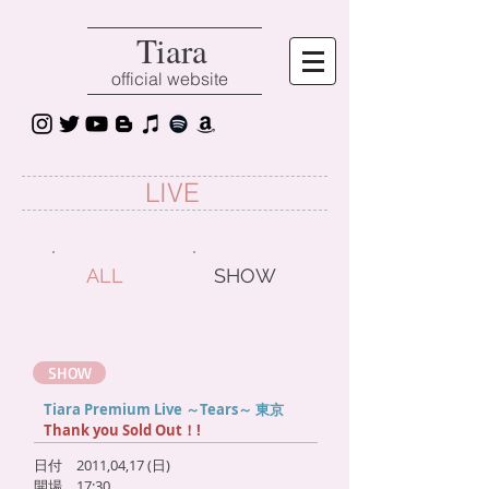
Tiara
official website
LIVE
ALL
SHOW
SHOW
Tiara Premium Live ～Tears～ 東京
Thank you Sold Out！!
日付 2011,04,17 (日)
開場 17:30