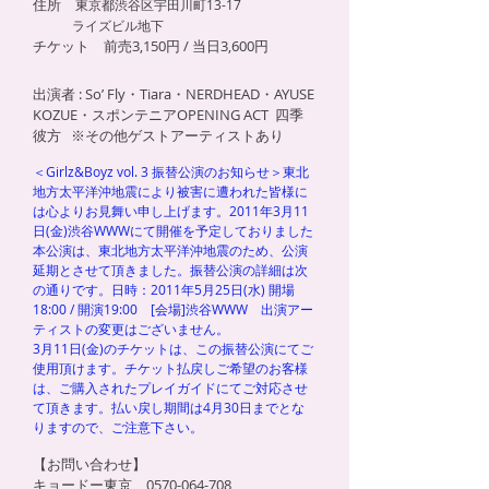
住所
東京都渋谷区宇田川町13-17
ライズビル地下
​チケット 前売3,150円 / 当日3,600円
出演者 : So’ Fly・Tiara・NERDHEAD・AYUSE
KOZUE・スポンテニアOPENING ACT 四季
彼方 ※その他ゲストアーティストあり
＜Girlz&Boyz vol. 3 振替公演のお知らせ＞東北
地方太平洋沖地震により被害に遭われた皆様に
は心よりお見舞い申し上げます。2011年3月11
日(金)渋谷WWWにて開催を予定しておりました
本公演は、東北地方太平洋沖地震のため、公演
延期とさせて頂きました。振替公演の詳細は次
の通りです。
日時：2011年5月25日(水) 開場
18:00 / 開演19:00 [会場]渋谷WWW 出演アー
ティストの変更はございません。
3月11日(金)のチケットは、この振替公演にてご
使用頂けます。チケット払戻しご希望のお客様
は、ご購入されたプレイガイドにてご対応させ
て頂きます。払い戻し期間は4月30日までとな
りますので、ご注意下さい。
【お問い合わせ】
キョードー東京
0570-064-708