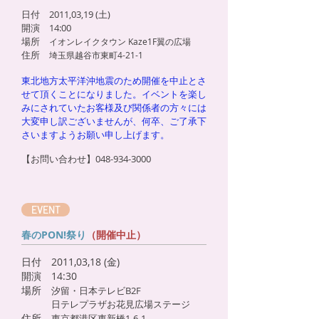
日付 2011,03,19 (土)
開演 14:00
場所
イオンレイクタウン Kaze1F翼の広場
住所
埼玉県越谷市東町4-21-1
東北地方太平洋沖地震のため開催を中止とさ
せて頂くことになりました。イベントを楽し
みにされていたお客様及び関係者の方々には
大変申し訳ございませんが、何卒、ご了承下
さいますようお願い申し上げます。
【お問い合わせ】048-934-3000
EVENT
春のPON!祭り
（開催中止）
日付 2011,03,18 (金)
開演 14:30
場所
汐留・日本テレビB2F
日テレプラザお花見広場ステージ
住所
東京都港区東新橋1-6-1