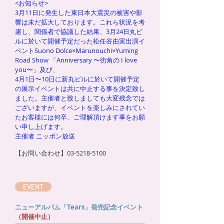
<お知らせ>
3月11日に発生した東日本大震災の被害や影
響は未だ拡大しております。これら状況を考
慮し、関係者で協議した結果、3月24日丸ビ
ルに於いて開催予定だった松任谷由実出演イ
ベントSuono Dolce×Marunouchi×Yuming
Road Show 「Anniversary 〜街角の I love
you〜」及び、
4月1日〜10日に新丸ビルに於いて開催予定
の展示イベントは共に中止する事を決定致し
ました。主催者と致しましても大変残念では
ございますが、イベントを楽しみにされてい
たお客様には何卒、ご理解頂けます事をお願
い申し上げます。
主催者 ニッポン放送
【お問い合わせ】03-5218-5100
EVENT
ニューアルバム「Tears」発売記念イベント
（開催中止）