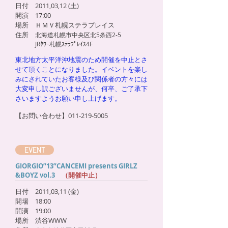
日付 2011,03,12 (土)
開演 17:00
場所 ＨＭＶ札幌ステラプレイス
住所
北海道札幌市中央区北5条西2-5
JRﾀﾜｰ札幌ｽﾃﾗﾌﾟﾚｲｽ4F
東北地方太平洋沖地震のため開催を中止とさ
せて頂くことになりました。イベントを楽し
みにされていたお客様及び関係者の方々には
大変申し訳ございませんが、何卒、ご了承下
さいますようお願い申し上げます。
【お問い合わせ】011-219-5005
EVENT
GIORGIO”13”CANCEMI presents GIRLZ
&BOYZ vol.3
（開催中止）
日付 2011,03,11 (金)
開場 18:00
開演 19:00
場所 渋谷WWW