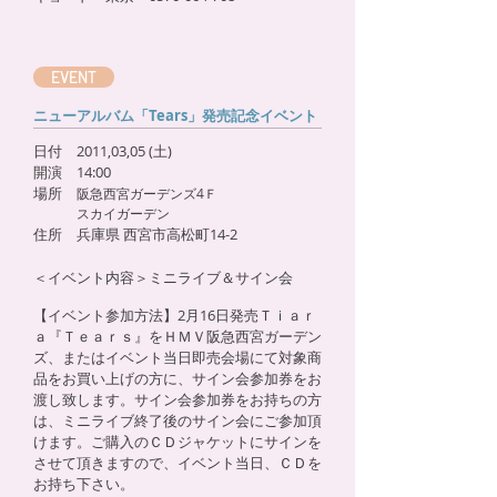
EVENT
ニューアルバム「Tears」発売記念イベント
日付 2011,03,05 (土)
開演 14:00
場所
阪急西宮ガーデンズ4Ｆ
スカイガーデン
住所 兵庫県 西宮市高松町14-2
＜イベント内容＞ミニライブ＆サイン会
【イベント参加方法】2月16日発売Ｔｉａｒ
ａ『Ｔｅａｒｓ』をＨＭＶ阪急西宮ガーデン
ズ、またはイベント当日即売会場にて対象商
品をお買い上げの方に、サイン会参加券をお
渡し致します。サイン会参加券をお持ちの方
は、ミニライブ終了後のサイン会にご参加頂
けます。ご購入のＣＤジャケットにサインを
させて頂きますので、イベント当日、ＣＤを
お持ち下さい。