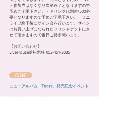
ト参加券はなくなり次第終了となりますので
予めご了承下さい。・ドリンク代別途\500必
要となりますので予めご了承下さい。・ミニ
ライブ終了後にサイン会を行います。サイン
はお買い上げになられたＣＤジャケットにさ
せて頂きますので当日ご持参願います。
【お問い合わせ】
LiveHouse浜松窓枠
053-451-3035
EVENT
ニューアルバム「Tears」発売記念イベント
日付 2011,02,26 (土)
開演 17:00
場所
ＦＫＤインターパーク店1F
正面東側入口特設会場
住所
栃木県宇都宮市インターパーク6-1-1
＜イベント内容＞ミニライブ＆サイン会