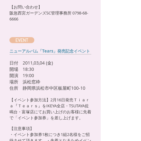
【お問い合わせ】
阪急西宮ガーデンズSC管理事務所
0798-68-
6666
EVENT
ニューアルバム「Tears」発売記念イベント
日付 2011,03,04 (金)
開場 18:30
開演 19:00
場所 浜松窓枠
住所 静岡県浜松市中区板屋町100-10
【イベント参加方法】2月16日発売Ｔｉａｒ
ａ『Ｔｅａｒｓ』をIKEYA全店・TSUTAYA佐
鳴台・富塚店にてお買い上げのお客様に先着
で「イベント参加券」を差し上げます。
【注意事項】
・イベント参加券1枚につき1組2名様をご招
待させて頂きます。・先着となるためイベン